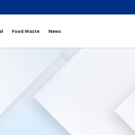
al
Food Waste
News