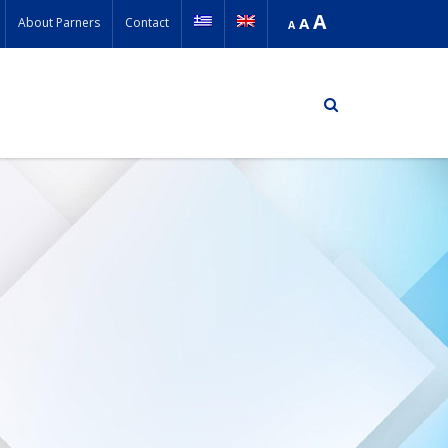
A
A
About Parners
Contact
A