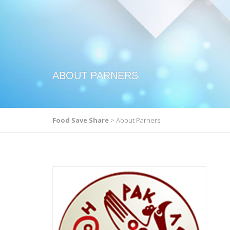
ABOUT PARNERS
Food Save Share
>
About Parners