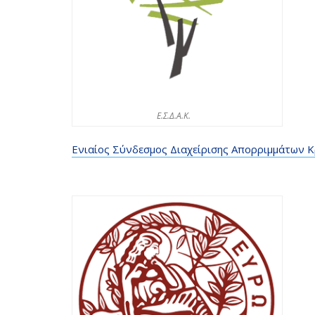
Ε.Σ.Δ.Α.Κ.
Ενιαίος Σύνδεσμος Διαχείρισης Απορριμμάτων Κρή