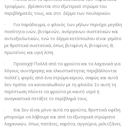
τροφίμων, βρίσκονται στο εξωτερικό στρώμα του
περιβλήματός τους, και στο δέρμα των πουλερικών.
· Για παράδειγμα, ο φλοιός των μήλων περιέχει μεγάλη
ποσότητα ινών, βιταμινών, ανόργανων συστατικών και
αντιοξειδωτικών, ενώ το δέρμα κοτόπουλου είναι γεμάτο
με θρεπτικά συστατικά, όπως βιταμίνη Α, βιταμίνες Β,
πρωτεΐνες και υγιή λίπη.
· Προσοχή! Πολλά από τα φρούτα και τα λαχανικά για
λόγους συντήρησης και ελκυστικότητας περιβάλλονται
πολλέ`ς φορές από ένα στρώμα κεριού, σαφώς και αυτά
δεν πρέπει να καταναλωθούν με τη φλοίδα. Σε αυτή τη
περίπτωση πλύντε τα φρούτα με καυτό νερό ή
αναγκαστικά πετάξτε το περίβλημά τους.
· Και δεν είναι μόνο αυτά τα φρούτα, θρεπτικά οφέλη
μπορούμε να λάβουμε και από τα εξωτερικά στρώματα
λαχανικών, όπως πατάτες, καρότα, αγγούρια, μελιτζάνες