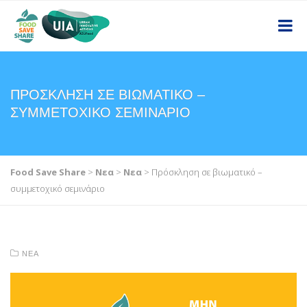
ΠΡΌΣΚΛΗΣΗ ΣΕ ΒΙΩΜΑΤΙΚΌ –
ΣΥΜΜΕΤΟΧΙΚΌ ΣΕΜΙΝΆΡΙΟ
Food Save Share
>
Νεα
>
Νεα
>
Πρόσκληση σε βιωματικό –
συμμετοχικό σεμινάριο
ΝΕΑ