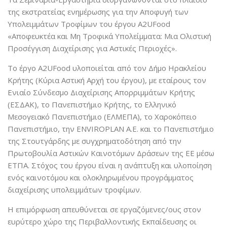
της εκστρατείας ενημέρωσης για την Αποφυγή των
Υπολειμμάτων Τροφίμων του έργου A2UFood
«Αποφευκτέα και Μη Τροφικά Υπολείμματα: Μια Ολιστική
Προσέγγιση Διαχείρισης για Αστικές Περιοχές».
Το έργο Α2UFood υλοποιείται από τον Δήμο Ηρακλείου
Κρήτης (Κύρια Αστική Αρχή του έργου), με εταίρους τον
Ενιαίο Σύνδεσμο Διαχείρισης Απορριμμάτων Κρήτης
(ΕΣΔΑΚ), το Πανεπιστήμιο Κρήτης, το Ελληνικό
Μεσογειακό Πανεπιστήμιο (ΕΛΜΕΠΑ), το Χαροκόπειο
Πανεπιστήμιο, την ENVIROPLAN A.E. και το Πανεπιστήμιο
της Στουτγάρδης με συγχρηματοδότηση από την
Πρωτοβουλία Αστικών Καινοτόμων Δράσεων της ΕΕ μέσω
ΕΤΠΑ. Στόχος του έργου είναι η ανάπτυξη και υλοποίηση
ενός καινοτόμου και ολοκληρωμένου προγράμματος
διαχείρισης υπολειμμάτων τροφίμων.
Η επιμόρφωση απευθύνεται σε εργαζόμενες/ους στον
ευρύτερο χώρο της Περιβαλλοντικής Εκπαίδευσης οι