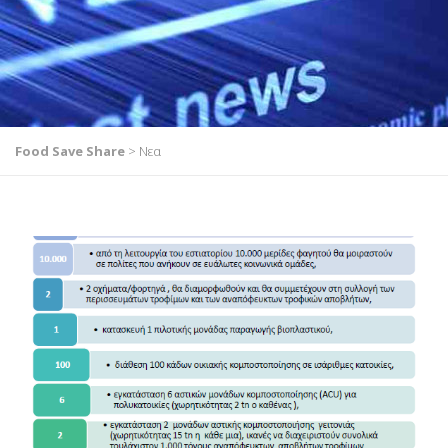
Food Save Share
>
Νεα