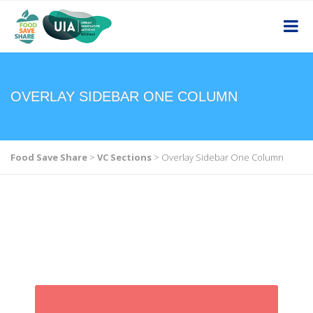
OVERLAY SIDEBAR ONE COLUMN
Food Save Share
>
VC Sections
>
Overlay Sidebar One Column