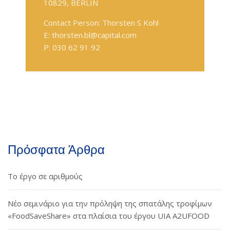
10829, BERLIN
Contact Person: Thorsten S Kohl
E: thorsten.bl@capital.com
P: 030 62 91 92
Πρόσφατα Άρθρα
Το έργο σε αριθμούς
Νέο σεμινάριο για την πρόληψη της σπατάλης τροφίμων
«FoodSaveShare» στα πλαίσια του έργου UIA A2UFOOD