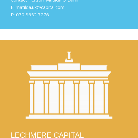
E: matilda.uk@capital.com
P: 070 8652 7276
LECHMERE CAPITAL