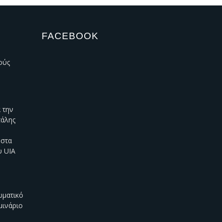
FACEBOOK
ούς
 την
τάλης
 στα
υ UIA
ωματικό
μινάριο