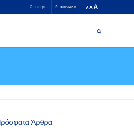
A
A
Οι εταίροι
Επικοινωνία
A
ρόσφατα Άρθρα