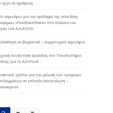
ο έργο σε αριθμούς
έο σεμινάριο για την πρόληψη της σπατάλης
ροφίμων «FoodSaveShare» στα πλαίσια του
ργου UIA A2UFOOD
ρόσκληση σε βιωματικό – συμμετοχικό σεμινάριο
εχνική συνάντηση εργασίας στο Πανεπιστήμιο
ρήτης για το A2UFood
ρακτικοί τρόποι για την μείωση των τροφικών
πολειμμάτων σε επίπεδο καταναλωτή –
οικοκυριού