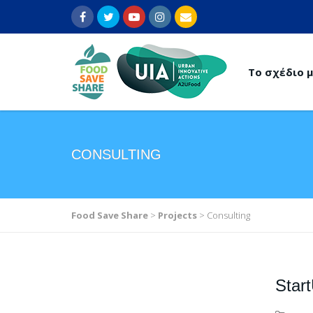
Το σχέδιο 
CONSULTING
Food Save Share
>
Projects
>
Consulting
Star