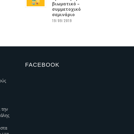
βιωματικό –
συμμετοχικό
σεμινάριο
19/09/2019
FACEBOOK
ούς
 την
τάλης
 στα