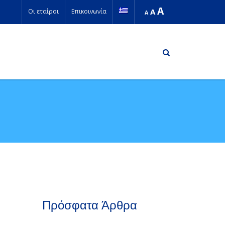
A
A
Οι εταίροι
Επικοινωνία
A
Πρόσφατα Άρθρα